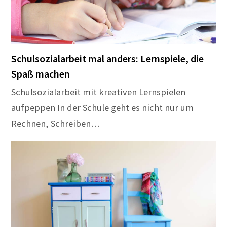
Schulsozialarbeit mal anders: Lernspiele, die
Spaß machen
Schulsozialarbeit mit kreativen Lernspielen
aufpeppen In der Schule geht es nicht nur um
Rechnen, Schreiben…