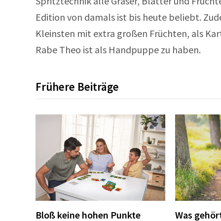
Spritztechnik alle Gräser, Blätter und Früch
Edition von damals ist bis heute beliebt. Zu
Kleinsten mit extra großen Früchten, als Kar
Rabe Theo ist als Handpuppe zu haben.
Frühere Beiträge
Bloß keine hohen Punkte
Was gehört