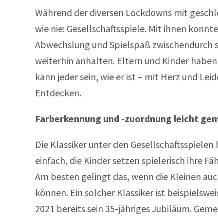
Während der diversen Lockdowns mit geschlo
wie nie: Gesellschaftsspiele. Mit ihnen konnte
Abwechslung und Spielspaß zwischendurch so
weiterhin anhalten. Eltern und Kinder haben
kann jeder sein, wie er ist – mit Herz und Le
Entdecken.
Farberkennung und -zuordnung leicht ge
Die Klassiker unter den Gesellschaftsspielen
einfach, die Kinder setzen spielerisch ihre 
Am besten gelingt das, wenn die Kleinen auc
können. Ein solcher Klassiker ist beispielsw
2021 bereits sein 35-jähriges Jubiläum. Gem