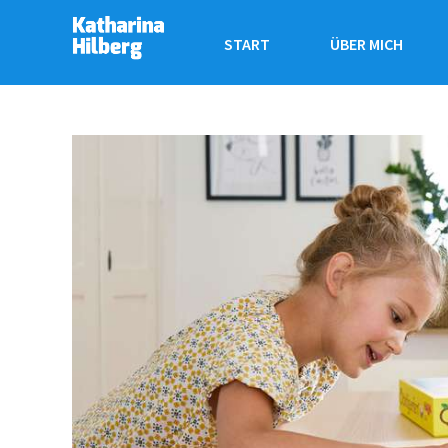
START
ÜBER MICH