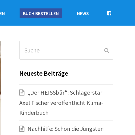
EN
BUCH BESTELLEN
NEWS
Suche
Senden
Neueste Beiträge
„Der HEISSbär“: Schlagerstar
Axel Fischer veröffentlicht Klima-
Kinderbuch
Nachhilfe: Schon die Jüngsten