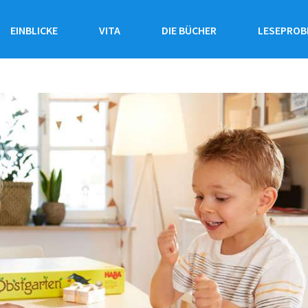
EINBLICKE
VITA
DIE BÜCHER
LESEPROB