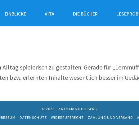
EINBLICKE
VITA
DIE BÜCHER
LESEPROB
 Alltag spielerisch zu gestalten. Gerade für „Lernmuf
ten bzw. erlernten Inhalte wesentlich besser im Gedäc
© 2026 - KATHARINA HILBERG
PRESSUM
DATENSCHUTZ
WIDERRUFSRECHT
ZAHLUNG UND VERSAND